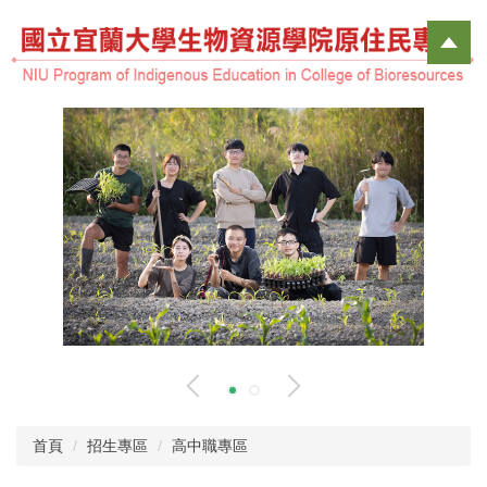
跳
到
主
要
內
容
區
首頁
招生專區
高中職專區