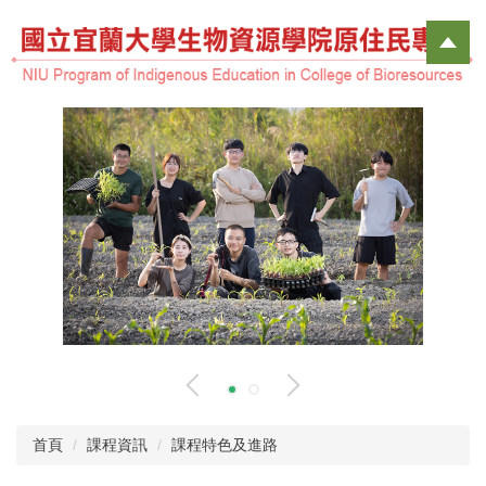
跳
到
主
要
內
容
區
首頁
課程資訊
課程特色及進路