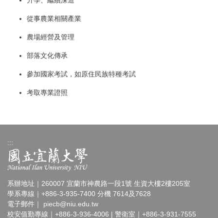
升學、繼續深造
從事農業相關產業
農場經營及管理
部落文化傳承
參加國家考試，如原住民族特種考試
考取專業證照
:::
系辦地址｜260007 宜蘭市神農路一段1號 生資大樓2樓205室
學系專線｜+886-3-935-7400 分機 7614及7628
電子郵件｜
piecb@niu.edu.tw
校安值勤專線｜+886-3-936-4006 | 警衛室｜+886-3-931-7555