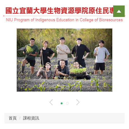
跳
到
主
要
內
容
區
首頁
課程資訊