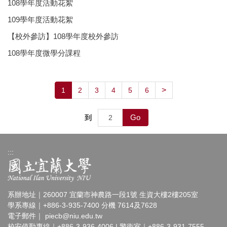
108學年度活動花絮
109學年度活動花絮
【校外參訪】108學年度校外參訪
108學年度微學分課程
>
1
2
3
4
5
6
Go
到
:::
系辦地址｜260007 宜蘭市神農路一段1號 生資大樓2樓205室
學系專線｜+886-3-935-7400 分機 7614及7628
電子郵件｜
piecb@niu.edu.tw
校安值勤專線｜+886-3-936-4006 | 警衛室｜+886-3-931-7555